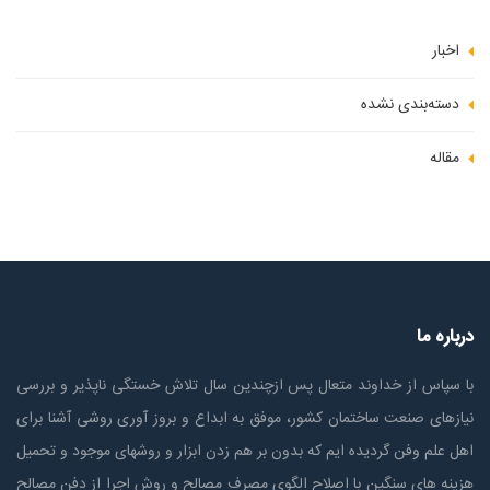
اخبار
دسته‌بندی نشده
مقاله
درباره ما
با سپاس از خداوند متعال پس ازچندين سال تلاش خستگی ناپذير و بررسی
نیازهای صنعت ساختمان كشور، موفق به ابداع و بروز آوری روشی آشنا برای
اهل علم وفن گردیده ایم که بدون بر هم زدن ابزار و روشهای موجود و تحمیل
هزینه های سنگین با اصلاح الگوی مصرف مصالح و روش اجرا از دفن مصالح