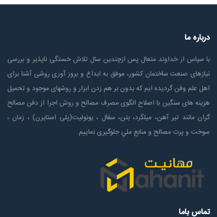
درباره ما
با سپاس از خداوند متعال پس ازچندين سال تلاش خستگی ناپذير و بررسی
نیازهای صنعت ساختمان كشور، موفق به ابداع و بروز آوری روشی آشنا برای
اهل علم وفن گردیده ایم که بدون بر هم زدن ابزار و روشهای موجود و تحمیل
هزینه های سنگین با اصلاح الگوی مصرف مصالح و روش اجرا از دفن مصالح
گران مانند تیر آهن، میلگرد، بتن، سفال ، یونولیت(پلی استايرن) ، زمان ،
سوخت و پرت مصالح و منابع ملي جلوگیری نماییم.
تماس باما