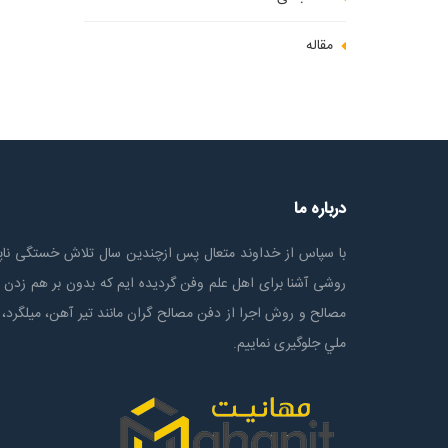
مقاله
درباره ما
با سپاس از خداوند متعال پس ازچندين سال تلاش خستگی ناپذ
روشی آشنا برای اهل علم وفن گردیده ایم که بدون بر هم زدن 
مصالح و روش اجرا از دفن مصالح گران مانند تیر آهن، میلگرد، 
ملي جلوگیری نماییم.