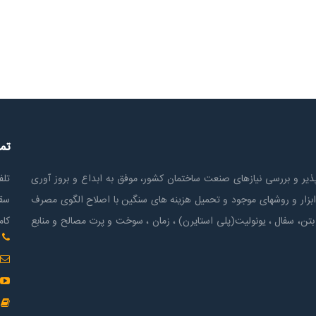
تم
ير و بررسی نیازهای صنعت ساختمان كشور، موفق به ابداع و بروز آوری
تلف
ابزار و روشهای موجود و تحمیل هزینه های سنگین با اصلاح الگوی مصرف
سقف
بتن، سفال ، یونولیت(پلی استايرن) ، زمان ، سوخت و پرت مصالح و منابع
کام