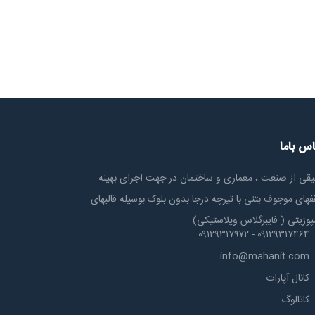
اس باما
یقی از صنعت ، معماری و ساختمان در جهت اجرای بهینه
های موجوف بتنی با تیرچه درجا بدون بلوک بوسیله قالبهای
پوزیتی ( فایبرگلاس وپلاستیکی)
۰۹۱۲۹۳۱۷۴۶۴ - ۰۹۱۲۹۳۱۷۹۷۲
info@mahanit.com
کانال آپارات
کاتالوگ