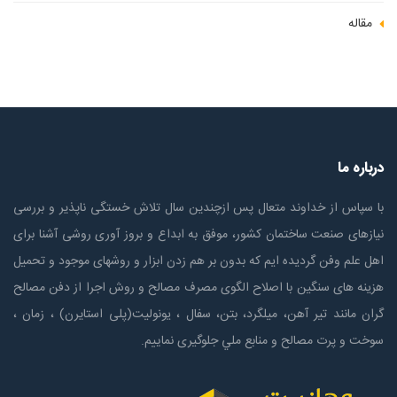
مقاله
درباره ما
با سپاس از خداوند متعال پس ازچندين سال تلاش خستگی ناپذير و بررسی
نیازهای صنعت ساختمان كشور، موفق به ابداع و بروز آوری روشی آشنا برای
اهل علم وفن گردیده ایم که بدون بر هم زدن ابزار و روشهای موجود و تحمیل
هزینه های سنگین با اصلاح الگوی مصرف مصالح و روش اجرا از دفن مصالح
گران مانند تیر آهن، میلگرد، بتن، سفال ، یونولیت(پلی استايرن) ، زمان ،
سوخت و پرت مصالح و منابع ملي جلوگیری نماییم.