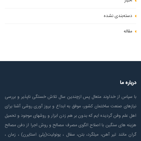
اخبار
دسته‌بندی نشده
مقاله
درباره ما
با سپاس از خداوند متعال پس ازچندين سال تلاش خستگی ناپذير و بررسی
نیازهای صنعت ساختمان كشور، موفق به ابداع و بروز آوری روشی آشنا برای
اهل علم وفن گردیده ایم که بدون بر هم زدن ابزار و روشهای موجود و تحمیل
هزینه های سنگین با اصلاح الگوی مصرف مصالح و روش اجرا از دفن مصالح
گران مانند تیر آهن، میلگرد، بتن، سفال ، یونولیت(پلی استايرن) ، زمان ،