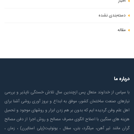
اخبار
دسته‌بندی نشده
مقاله
درباره ما
با سپاس از خداوند متعال پس ازچندين سال تلاش خستگی ناپذير و بررسی
نیازهای صنعت ساختمان كشور، موفق به ابداع و بروز آوری روشی آشنا برای
اهل علم وفن گردیده ایم که بدون بر هم زدن ابزار و روشهای موجود و تحمیل
هزینه های سنگین با اصلاح الگوی مصرف مصالح و روش اجرا از دفن مصالح
گران مانند تیر آهن، میلگرد، بتن، سفال ، یونولیت(پلی استايرن) ، زمان ،