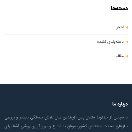
دسته‌ها
اخبار
دسته‌بندی نشده
مقاله
درباره ما
با سپاس از خداوند متعال پس ازچندين سال تلاش خستگی ناپذير و بررسی
نیازهای صنعت ساختمان كشور، موفق به ابداع و بروز آوری روشی آشنا برای