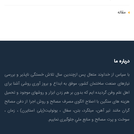
مقاله
درباره ما
با سپاس از خداوند متعال پس ازچندين سال تلاش خستگی ناپذير و بررسی
نیازهای صنعت ساختمان كشور، موفق به ابداع و بروز آوری روشی آشنا برای
اهل علم وفن گردیده ایم که بدون بر هم زدن ابزار و روشهای موجود و تحمیل
هزینه های سنگین با اصلاح الگوی مصرف مصالح و روش اجرا از دفن مصالح
گران مانند تیر آهن، میلگرد، بتن، سفال ، یونولیت(پلی استايرن) ، زمان ،
سوخت و پرت مصالح و منابع ملي جلوگیری نماییم.