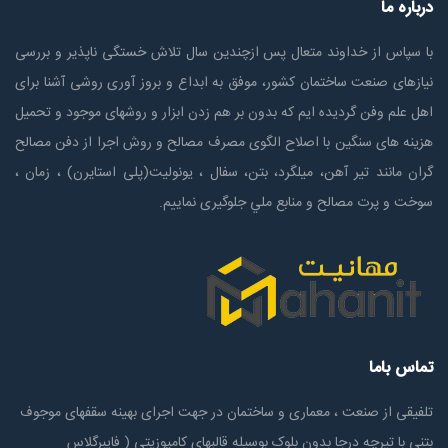
درباره ما
با سپاس از خداوند متعال پس ازچندين سال تلاش خستگی ناپذير و بررسی
نیازهای صنعت ساختمان كشور، موفق به ابداع و بروز آوری روشی آشنا برای
اهل علم وفن گردیده ایم که بدون بر هم زدن ابزار و روشهای موجود و تحمیل
هزینه های سنگین با اصلاح الگوی مصرف مصالح و روش اجرا از دفن مصالح
گران مانند تیر آهن، میلگرد، بتن، سفال ، یونولیت(پلی استايرن) ، زمان ،
سوخت و پرت مصالح و منابع ملي جلوگیری نماییم.
تماس باما
تلفیقی از صنعت ، معماری و ساختمان در جهت اجرای بهینه سقفهای موجوف
بتنی با تیرچه درجا بدون بلوک بوسیله قالبهای کامپوزیتی ( فایبرگلاس