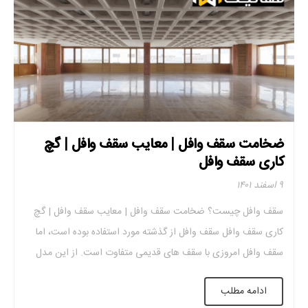
ضخامت سقف وافل | معایب سقف وافل | گچ
کاری سقف وافل
۹ اسفند ۱۴۰۱
سقف وافل چیست؟ ضخامت سقف وافل | معایب سقف وافل | گچ
کاری سقف وافل سقف وافل از گذشته مورد استفاده بوده است، اما
سقف وافل امروزی با سقف های قدیمی متفاوت است. از این مدل
سقف برای کاهش بار مرده سازه استفاده می شود و در سازه های با
ادامه مطلب
دهانه بلند این نوع سقف […]