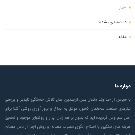
اخبار
دسته‌بندی نشده
مقاله
درباره ما
با سپاس از خداوند متعال پس ازچندين سال تلاش خستگی ناپذير و بررسی
نیازهای صنعت ساختمان كشور، موفق به ابداع و بروز آوری روشی آشنا برای
اهل علم وفن گردیده ایم که بدون بر هم زدن ابزار و روشهای موجود و تحمیل
هزینه های سنگین با اصلاح الگوی مصرف مصالح و روش اجرا از دفن مصالح