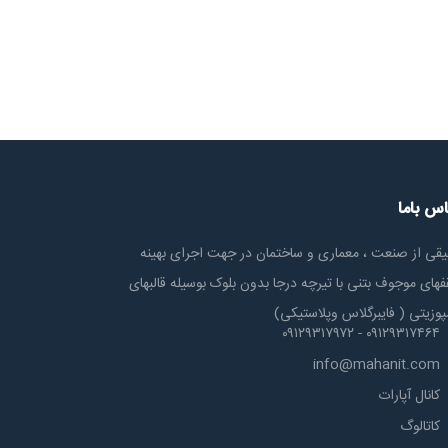
اس باما
یقی از صنعت ، معماری و ساختمان در جهت اجرای بهینه
های موجوف بتنی با تیرچه درجا بدون بلوک بوسیله قالبهای
پوزیتی ( فایبرگلاس وپلاستیکی)
۰۹۱۲۹۳۱۷۴۶۴ - ۰۹۱۲۹۳۱۷۹۷۲
info@mahanit.com
کانال آپارات
کاتالوگ