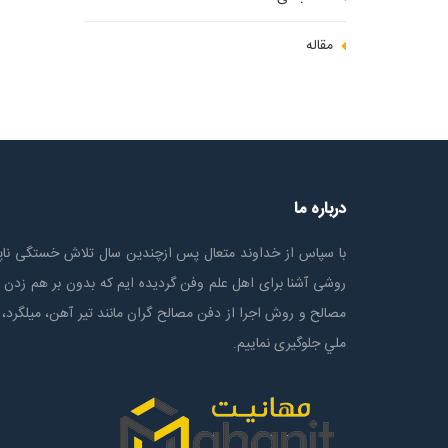
مقاله
درباره ما
با سپاس از خداوند متعال پس ازچندين سال تلاش خستگی ناپذ
روشی آشنا برای اهل علم وفن گردیده ایم که بدون بر هم زدن 
مصالح و روش اجرا از دفن مصالح گران مانند تیر آهن، میلگرد، 
ملي جلوگیری نماییم.