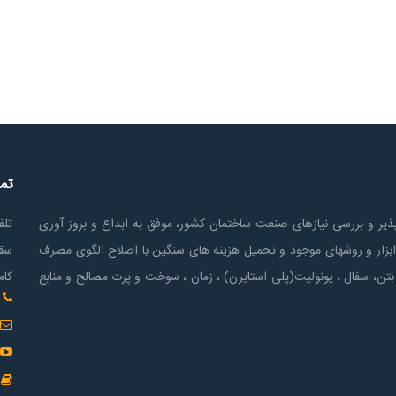
تم
ير و بررسی نیازهای صنعت ساختمان كشور، موفق به ابداع و بروز آوری
تلف
ابزار و روشهای موجود و تحمیل هزینه های سنگین با اصلاح الگوی مصرف
سقف
بتن، سفال ، یونولیت(پلی استايرن) ، زمان ، سوخت و پرت مصالح و منابع
کام