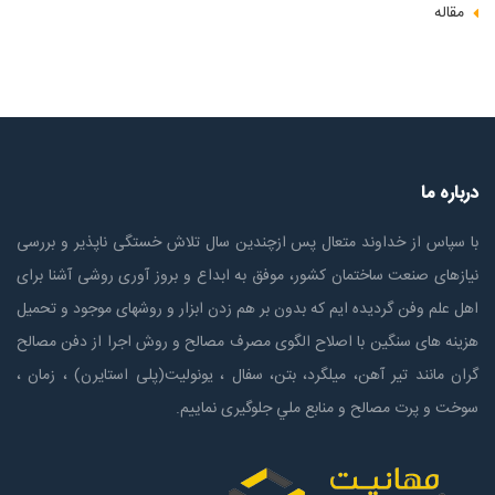
مقاله
درباره ما
با سپاس از خداوند متعال پس ازچندين سال تلاش خستگی ناپذير و بررسی
نیازهای صنعت ساختمان كشور، موفق به ابداع و بروز آوری روشی آشنا برای
اهل علم وفن گردیده ایم که بدون بر هم زدن ابزار و روشهای موجود و تحمیل
هزینه های سنگین با اصلاح الگوی مصرف مصالح و روش اجرا از دفن مصالح
گران مانند تیر آهن، میلگرد، بتن، سفال ، یونولیت(پلی استايرن) ، زمان ،
سوخت و پرت مصالح و منابع ملي جلوگیری نماییم.