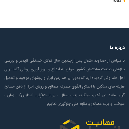
مقاله
درباره ما
با سپاس از خداوند متعال پس ازچندين سال تلاش خستگی ناپذير و بررسی
نیازهای صنعت ساختمان كشور، موفق به ابداع و بروز آوری روشی آشنا برای
اهل علم وفن گردیده ایم که بدون بر هم زدن ابزار و روشهای موجود و تحمیل
هزینه های سنگین با اصلاح الگوی مصرف مصالح و روش اجرا از دفن مصالح
گران مانند تیر آهن، میلگرد، بتن، سفال ، یونولیت(پلی استايرن) ، زمان ،
سوخت و پرت مصالح و منابع ملي جلوگیری نماییم.