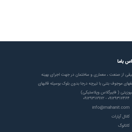
اس باما
یقی از صنعت ، معماری و ساختمان در جهت اجرای بهینه
های موجوف بتنی با تیرچه درجا بدون بلوک بوسیله قالبهای
پوزیتی ( فایبرگلاس وپلاستیکی)
۰۹۱۲۹۳۱۷۴۶۴ - ۰۹۱۲۹۳۱۷۹۷۲
info@mahanit.com
کانال آپارات
کاتالوگ