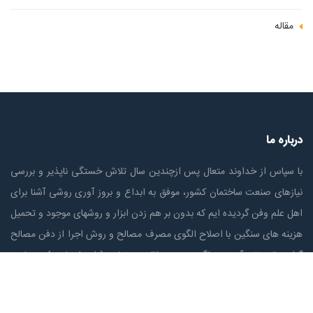
مقاله
درباره ما
با سپاس از خداوند متعال پس ازچندين سال تلاش خستگی ناپذير و بررسی
نیازهای صنعت ساختمان كشور، موفق به ابداع و بروز آوری روشی آشنا برای
اهل علم وفن گردیده ایم که بدون بر هم زدن ابزار و روشهای موجود و تحمیل
هزینه های سنگین با اصلاح الگوی مصرف مصالح و روش اجرا از دفن مصالح
گران مانند تیر آهن، میلگرد، بتن، سفال ، یونولیت(پلی استايرن) ، زمان ،
سوخت و پرت مصالح و منابع ملي جلوگیری نماییم.