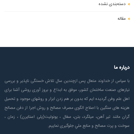
دسته‌بندی نشده
مقاله
درباره ما
با سپاس از خداوند متعال پس ازچندين سال تلاش خستگی ناپذير و بررسی
نیازهای صنعت ساختمان كشور، موفق به ابداع و بروز آوری روشی آشنا برای
اهل علم وفن گردیده ایم که بدون بر هم زدن ابزار و روشهای موجود و تحمیل
هزینه های سنگین با اصلاح الگوی مصرف مصالح و روش اجرا از دفن مصالح
گران مانند تیر آهن، میلگرد، بتن، سفال ، یونولیت(پلی استايرن) ، زمان ،
سوخت و پرت مصالح و منابع ملي جلوگیری نماییم.