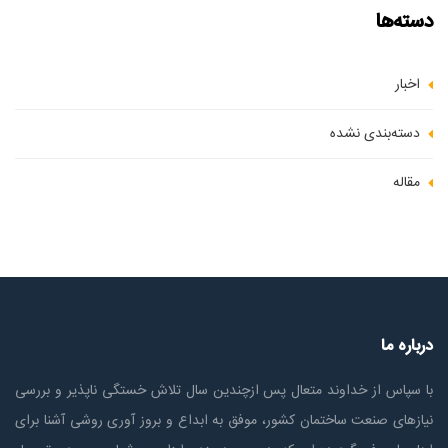
دسته‌ها
اخبار
دسته‌بندی نشده
مقاله
درباره ما
با سپاس از خداوند متعال پس ازچندين سال تلاش خستگی ناپذير و بررسی
نیازهای صنعت ساختمان كشور، موفق به ابداع و بروز آوری روشی آشنا برای