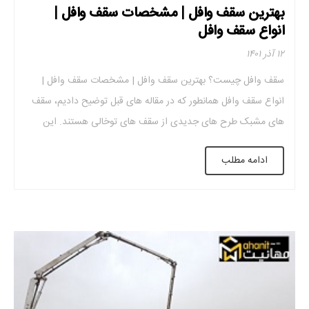
بهترین سقف وافل | مشخصات سقف وافل |
انواع سقف وافل
۱۲ آذر ۱۴۰۱
سقف وافل چیست؟ بهترین سقف وافل | مشخصات سقف وافل |
انواع سقف وافل همانطور که در مقاله های قبل توضیح دادیم، سقف
های مشبک طرح های جدیدی از سقف های توخالی هستند. این
سازه های مدرن بادوام و با کیفیت هستند. علاوه بر این، عملکرد عالی
ادامه مطلب
آن در ساخت و ساز ساختمان باعث شده […]