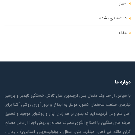
اخبار
دسته‌بندی نشده
مقاله
درباره ما
با سپاس از خداوند متعال پس ازچندين سال تلاش خستگی ناپذير و بررسی
نیازهای صنعت ساختمان كشور، موفق به ابداع و بروز آوری روشی آشنا برای
اهل علم وفن گردیده ایم که بدون بر هم زدن ابزار و روشهای موجود و تحمیل
هزینه های سنگین با اصلاح الگوی مصرف مصالح و روش اجرا از دفن مصالح
گران مانند تیر آهن، میلگرد، بتن، سفال ، یونولیت(پلی استايرن) ، زمان ،