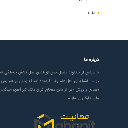
مقاله
درباره ما
با سپاس از خداوند متعال پس ازچندين سال تلاش خستگی ناپذ
روشی آشنا برای اهل علم وفن گردیده ایم که بدون بر هم زدن 
مصالح و روش اجرا از دفن مصالح گران مانند تیر آهن، میلگرد، 
ملي جلوگیری نماییم.