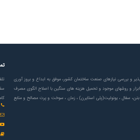
تم
ير و بررسی نیازهای صنعت ساختمان كشور، موفق به ابداع و بروز آوری
تلف
ابزار و روشهای موجود و تحمیل هزینه های سنگین با اصلاح الگوی مصرف
سقف
بتن، سفال ، یونولیت(پلی استايرن) ، زمان ، سوخت و پرت مصالح و منابع
کام