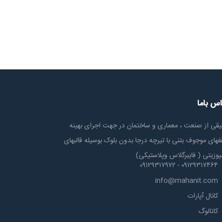
اس باما
یقی از صنعت ، معماری و ساختمان در جهت اجرای بهینه
های موجوف بتنی با تیرچه درجا بدون بلوک بوسیله قالبهای
پوزیتی ( فایبرگلاس وپلاستیکی)
۰۹۱۲۹۳۱۷۴۶۴ - ۰۹۱۲۹۳۱۷۹۷۲
info@mahanit.com
کانال آپارات
کاتالوگ