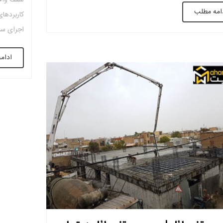
سقف وافل
امه مطلب
شده توسط حسابدار و تناسب با شرایط موجود را به دقت
کاربردها
 کند. فعالیت […]
اجرای سا
می تواند
ادام
وافل نسب