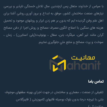
با سپاس از خداوند متعال پس ازچندين سال تلاش خستگی ناپذير و بررسی
نیازهای صنعت ساختمان كشور، موفق به ابداع و بروز آوری روشی آشنا برای
اهل علم وفن گردیده ایم که بدون بر هم زدن ابزار و روشهای موجود و تحمیل
هزینه های سنگین با اصلاح الگوی مصرف مصالح و روش اجرا از دفن مصالح
گران مانند تیر آهن، میلگرد، بتن، سفال ، یونولیت(پلی استايرن) ، زمان ،
سوخت و پرت مصالح و منابع ملي جلوگیری نماییم.
تماس باما
تلفیقی از صنعت ، معماری و ساختمان در جهت اجرای بهینه سقفهای موجوف
بتنی با تیرچه درجا بدون بلوک بوسیله قالبهای کامپوزیتی ( فایبرگلاس
وپلاستیکی)