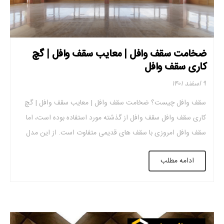
ضخامت سقف وافل | معایب سقف وافل | گچ
کاری سقف وافل
۹ اسفند ۱۴۰۱
سقف وافل چیست؟ ضخامت سقف وافل | معایب سقف وافل | گچ
کاری سقف وافل سقف وافل از گذشته مورد استفاده بوده است، اما
سقف وافل امروزی با سقف های قدیمی متفاوت است. از این مدل
سقف برای کاهش بار مرده سازه استفاده می شود و در سازه های با
ادامه مطلب
دهانه بلند این نوع سقف […]