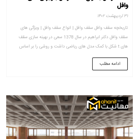
وافل
۳۱ اردیبهشت ۱۴۰۲
تاریخچه سقف وافل سقف وافل | انواع سقف وافل | ویژگی های
سقف وافل دکتر ابراهیم در سال 1378 سعی در بهینه سازی سقف
های t شکل با کمک مدل های ریاضی داشت و روشی را بر اساس
طراحی دال یک طرفه با تکیه گاه ساده و بر اساس اصول طراحی
ادامه مطلب
کشسان و استحکام نهایی […]