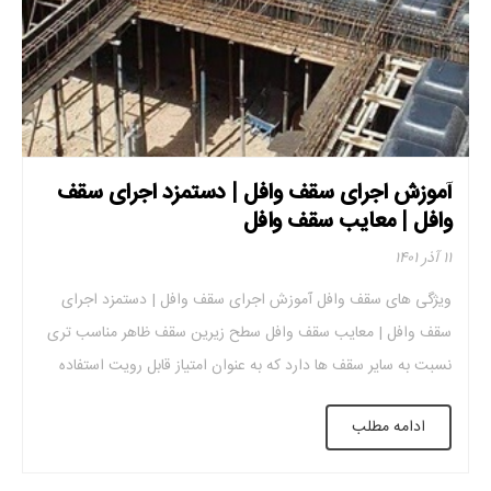
آموزش اجرای سقف وافل | دستمزد اجرای سقف
وافل | معایب سقف وافل
۱۱ آذر ۱۴۰۱
ویژگی های سقف وافل آموزش اجرای سقف وافل | دستمزد اجرای
سقف وافل | معایب سقف وافل سطح زیرین سقف ظاهر مناسب تری
نسبت به سایر سقف ها دارد که به عنوان امتیاز قابل رویت استفاده
می شود. فاصله بین آرماتورها ی شبکه بالایی معمولاً بین ۱۵۰ تا
ادامه مطلب
۳۵۰میلی متر است. فاصله بین آرماتورهای شبکه ی […]